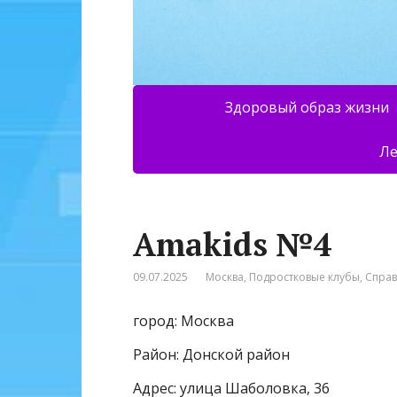
Здоровый образ жизни
Ле
Amakids №4
09.07.2025
Москва
,
Подростковые клубы
,
Спра
город: Москва
Район: Донской район
Адрес: улица Шаболовка, 36