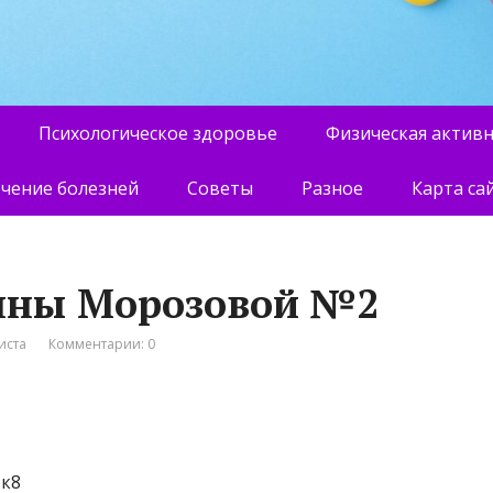
Психологическое здоровье
Физическая актив
чение болезней
Советы
Разное
Карта са
Инны Морозовой №2
иста
Комментарии: 0
 к8