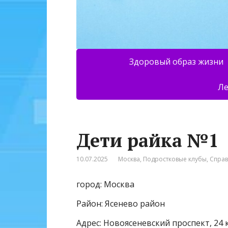
Здоровый образ жизни
Ле
Дети райка №1
10.07.2025
Москва
,
Подростковые клубы
,
Спра
город: Москва
Район: Ясенево район
Адрес: Новоясеневский проспект, 24 