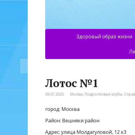
Здоровый образ жизни
Ле
Лотос №1
09.07.2025
Москва
,
Подростковые клубы
,
Спра
город: Москва
Район: Вешняки район
Адрес: улица Молдагуловой, 12 к3