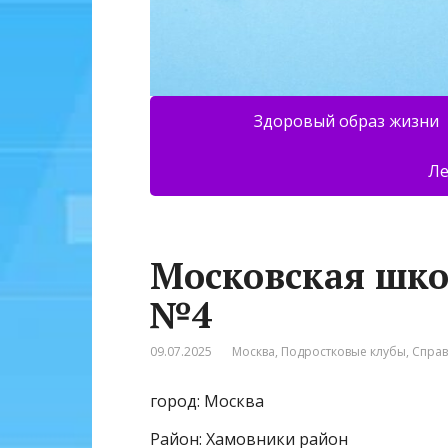
Здоровый образ жизни
Ле
Московская шко
№4
09.07.2025
Москва
,
Подростковые клубы
,
Спра
город: Москва
Район: Хамовники район