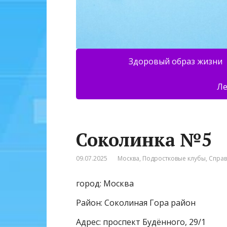
Здоровый образ жизни
Ле
Соколинка №5
09.07.2025
Москва
,
Подростковые клубы
,
Спра
город: Москва
Район: Соколиная Гора район
Адрес: проспект Будённого, 29/1