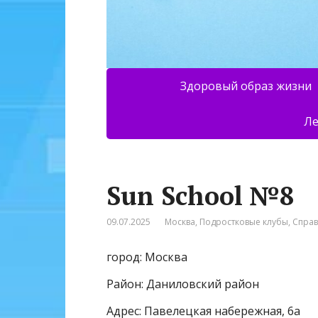
Здоровый образ жизни
Ле
Sun School №8
09.07.2025
Москва
,
Подростковые клубы
,
Спра
город: Москва
Район: Даниловский район
Адрес: Павелецкая набережная, 6а