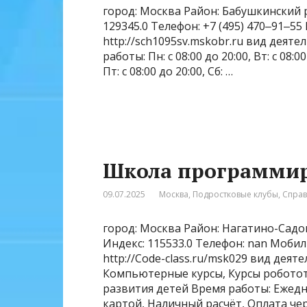
город: Москва Район: Бабушкинский р
129345.0 Телефон: +7 (495) 470‒91‒5
http://sch1095sv.mskobr.ru вид деят
работы: Пн: с 08:00 до 20:00, Вт: с 08:00 
Пт: с 08:00 до 20:00, Сб: …
Школа программир
09.07.2025
Москва
,
Подростковые клубы
,
Спра
город: Москва Район: Нагатино-Садо
Индекс: 115533.0 Телефон: nan Моби
http://Code-class.ru/msk029 вид деят
Компьютерные курсы, Курсы роботот
развития детей Время работы: Ежедне
картой, Наличный расчёт, Оплата че