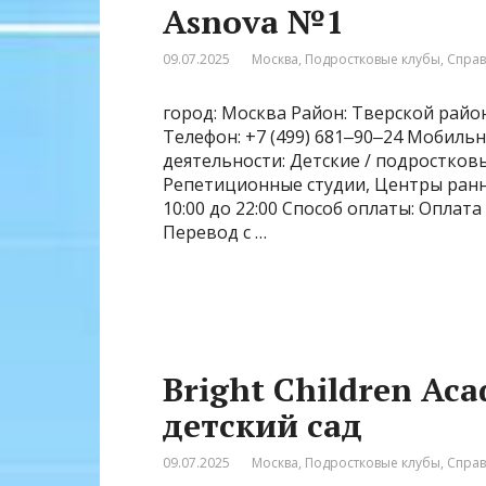
Asnova №1
09.07.2025
Москва
,
Подростковые клубы
,
Спра
город: Москва Район: Тверской район 
Телефон: +7 (499) 681‒90‒24 Мобильн
деятельности: Детские / подростков
Репетиционные студии, Центры ранн
10:00 до 22:00 Способ оплаты: Оплата
Перевод с …
Bright Children A
детский сад
09.07.2025
Москва
,
Подростковые клубы
,
Спра