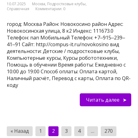
10.07.2025
Москва
,
Подростковые клубы
,
Справочная
Комментарии: 0
город: Москва Район: Новокосино район Адрес:
Новокосинская улица, 8 к2 Индекс: 111673.0
Телефон: nan Мобильный Телефон: +7‒915‒239‒
41‒91 Сайт: http://compus-it.ru/novokosino вид
деятельности: Детские / подростковые клубы,
Компьютерные курсы, Курсы робототехники,
Помощь в обучении Время работы: Ежедневно с
10:00 до 19:00 Способ оплаты: Оплата картой,
Наличный расчёт, Перевод с карты, Оплата по QR-
коду
Читать далее
Пагинация
« Назад
1
2
3
4
…
270