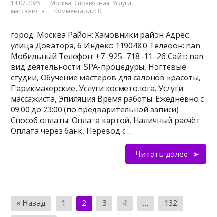
14.07.2025
Москва
,
Справочная
,
Услуги
массажиста
Комментарии: 0
город: Москва Район: Хамовники район Адрес:
улица Доватора, 6 Индекс: 119048.0 Телефон: nan
Мобильный Телефон: +7‒925‒718‒11‒26 Сайт: nan
вид деятельности: SPA-процедуры, Ногтевые
студии, Обучение мастеров для салонов красоты,
Парикмахерские, Услуги косметолога, Услуги
массажиста, Эпиляция Время работы: Ежедневно с
09:00 до 23:00 (по предварительной записи)
Способ оплаты: Оплата картой, Наличный расчёт,
Оплата через банк, Перевод с …
Читать далее
Пагинация
« Назад
1
2
3
4
…
132
записей