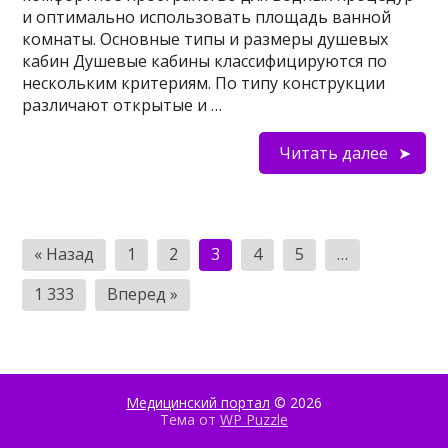
и оптимально использовать площадь ванной
комнаты. Основные типы и размеры душевых
кабин Душевые кабины классифицируются по
нескольким критериям. По типу конструкции
различают открытые и …
Читать далее
Пагинация
« Назад
1
2
3
4
5
…
записей
1 333
Вперед »
Медицинский портал
© 2026
Тема от
WP Puzzle