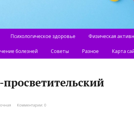
Психологическое здоровье
Физическая актив
чение болезней
Советы
Разное
Карта са
о-просветительский
вочная
Комментарии: 0