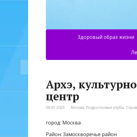
Здоровый образ жизни
Ле
Архэ, культурн
центр
09.07.2025
Москва
,
Подростковые клубы
,
Спра
город: Москва
Район: Замоскворечье район