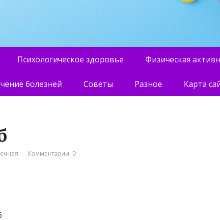
Психологическое здоровье
Физическая актив
чение болезней
Советы
Разное
Карта са
б
вочная
Комментарии: 0
6