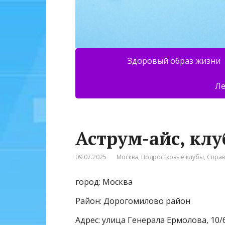
Здоровый образ жизни
Ле
Аструм-айс, клу
09.07.2025
Москва
,
Подростковые клубы
,
Спра
город: Москва
Район: Дорогомилово район
Адрес: улица Генерала Ермолова, 10/