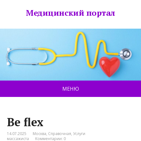
Медицинский портал
МЕНЮ
Be flex
14.07.2025
Москва
,
Справочная
,
Услуги
массажиста
Комментарии: 0