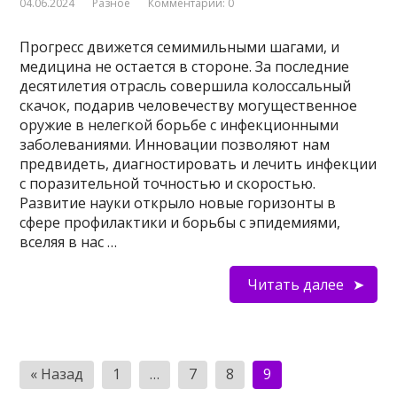
04.06.2024
Разное
Комментарии: 0
Прогресс движется семимильными шагами, и
медицина не остается в стороне. За последние
десятилетия отрасль совершила колоссальный
скачок, подарив человечеству могущественное
оружие в нелегкой борьбе с инфекционными
заболеваниями. Инновации позволяют нам
предвидеть, диагностировать и лечить инфекции
с поразительной точностью и скоростью.
Развитие науки открыло новые горизонты в
сфере профилактики и борьбы с эпидемиями,
вселяя в нас …
Читать далее
Пагинация
« Назад
1
…
7
8
9