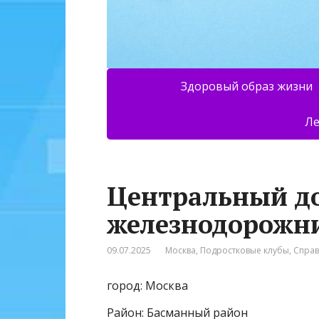
Здоровый образ жизни
Ле
Центральный д
железнодорожни
09.07.2025
Москва
,
Подростковые клубы
,
Спра
город: Москва
Район: Басманный район