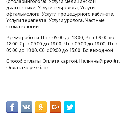
(отоларинголога), Услуги медицинской
диагностики, Услуги невролога, Услуги
офтальмолога, Услуги процедурного кабинета,
Услуги терапевта, Услуги уролога, Частные
стоматологии
Время работы: Пн: с 09:00 до 18:00, Вт: с 09:00 до
18:00, Ср: с 09:00 до 18:00, Чт: с 09:00 до 18:00, Пт: с
09:00 до 18:00, Сб: с 09:00 до 15:00, Вс: выходной
Способ оплаты: Оплата картой, Наличный расчёт,
Оплата через банк