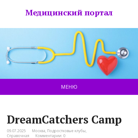
Медицинский портал
МЕНЮ
DreamCatchers Camp
09.07.2025
Москва
,
Подростковые клубы
,
Справочная
Комментарии: 0