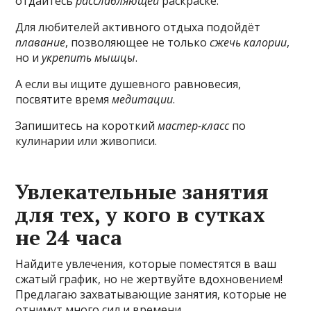
отдайтесь
расслабляющей
раскраске.
Для любителей активного отдыха подойдёт
плавание
, позволяющее не только
сжечь калории
,
но и
укрепить мышцы
.
А если вы ищите душевного равновесия,
посвятите время
медитации
.
Запишитесь на короткий
мастер-класс
по
кулинарии или живописи.
Увлекательные занятия
для тех, у кого в сутках
не 24 часа
Найдите увлечения, которые поместятся в ваш
сжатый график, но не жертвуйте вдохновением!
Предлагаю захватывающие занятия, которые не
отнимут много сил и времени.