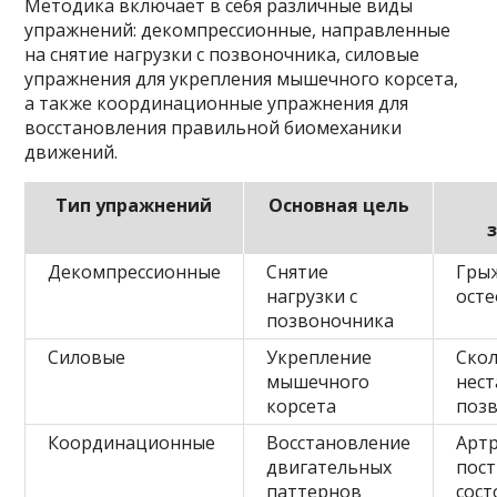
Методика включает в себя различные виды
упражнений: декомпрессионные, направленные
на снятие нагрузки с позвоночника, силовые
упражнения для укрепления мышечного корсета,
а также координационные упражнения для
восстановления правильной биомеханики
движений.
Тип упражнений
Основная цель
Декомпрессионные
Снятие
Грыж
нагрузки с
ост
позвоночника
Силовые
Укрепление
Скол
мышечного
нест
корсета
поз
Координационные
Восстановление
Артр
двигательных
пос
паттернов
сост