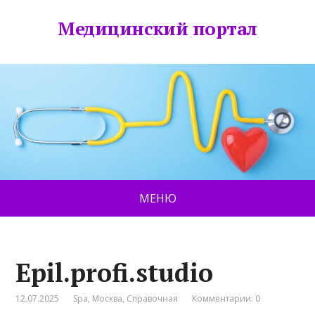
Медицинский портал
МЕНЮ
Epil.profi.studio
12.07.2025
Spa
,
Москва
,
Справочная
Комментарии: 0