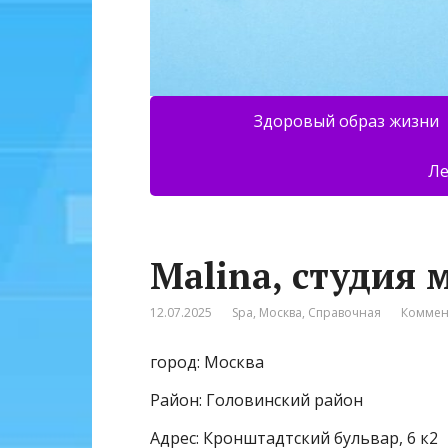
Здоровый образ жизни
Ле
Malina, студия
12.07.2025
Spa
,
Москва
,
Справочная
Коммен
город: Москва
Район: Головинский район
Адрес: Кронштадтский бульвар, 6 к2