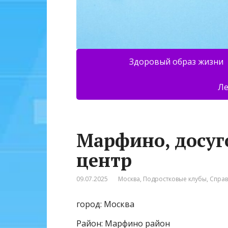
Здоровый образ жизни
Ле
Марфино, досу
центр
09.07.2025
Москва
,
Подростковые клубы
,
Спра
город: Москва
Район: Марфино район