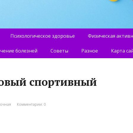
Психологическое здоровье
Физическая актив
чение болезней
Советы
Разное
Карта са
говый спортивный
вочная
Комментарии: 0