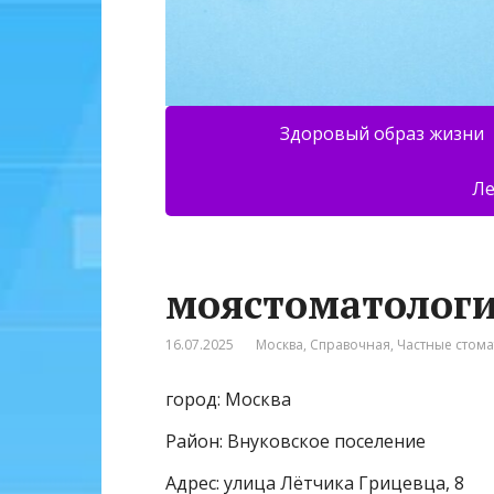
Здоровый образ жизни
Ле
моястоматолог
16.07.2025
Москва
,
Справочная
,
Частные стом
город: Москва
Район: Внуковское поселение
Адрес: улица Лётчика Грицевца, 8