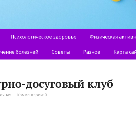
Психологическое здоровье
Физическая актив
чение болезней
Советы
Разное
Карта са
урно-досуговый клуб
вочная
Комментарии: 0