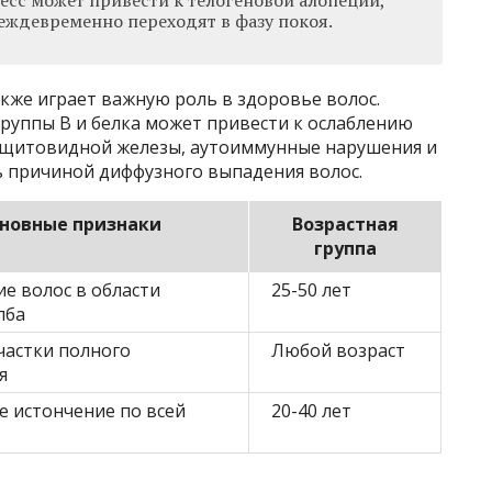
есс может привести к телогеновой алопеции,
еждевременно переходят в фазу покоя.
кже играет важную роль в здоровье волос.
руппы B и белка может привести к ослаблению
я щитовидной железы, аутоиммунные нарушения и
 причиной диффузного выпадения волос.
новные признаки
Возрастная
группа
е волос в области
25-50 лет
лба
частки полного
Любой возраст
я
 истончение по всей
20-40 лет