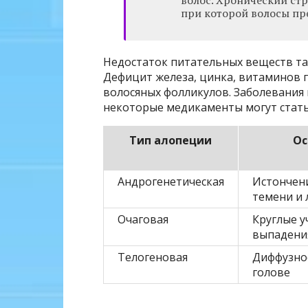
волос. Хронический стр
при которой волосы пр
Недостаток питательных веществ та
Дефицит железа, цинка, витаминов г
волосяных фолликулов. Заболевани
некоторые медикаменты могут стать
Тип алопеции
Ос
Андрогенетическая
Истончени
темени и 
Очаговая
Круглые у
выпадени
Телогеновая
Диффузное
голове