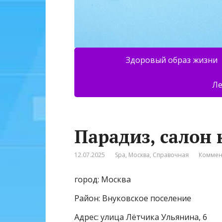
Здоровый образ жизни
Ле
Парадиз, салон
12.07.2025
Spa
,
Москва
,
Справочная
Коммен
город: Москва
Район: Внуковское поселение
Адрес: улица Лётчика Ульянина, 6