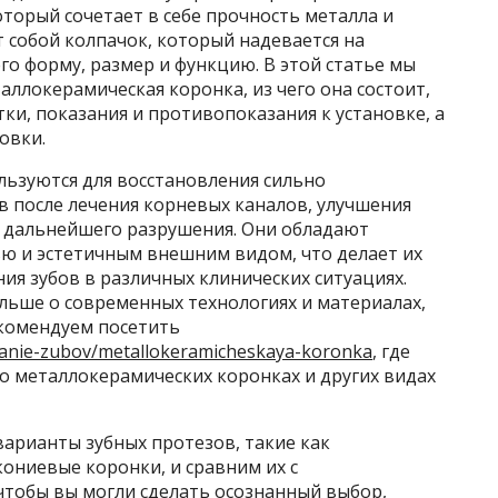
торый сочетает в себе прочность металла и
т собой колпачок, который надевается на
го форму, размер и функцию. В этой статье мы
аллокерамическая коронка, из чего она состоит,
ки, показания и противопоказания к установке, а
овки.
ьзуются для восстановления сильно
в после лечения корневых каналов, улучшения
т дальнейшего разрушения. Они обладают
ю и эстетичным внешним видом, что делает их
я зубов в различных клинических ситуациях.
ольше о современных технологиях и материалах,
комендуем посетить
rovanie-zubov/metallokeramicheskaya-koronka
, где
о металлокерамических коронках и других видах
арианты зубных протезов, такие как
ониевые коронки, и сравним их с
тобы вы могли сделать осознанный выбор,