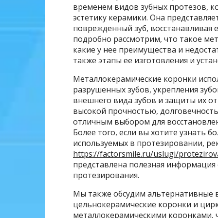
временем видов зубных протезов, ко
эстетику керамики. Она представляе
поврежденный зуб, восстанавливая е
подробно рассмотрим, что такое мет
какие у нее преимущества и недостат
также этапы ее изготовления и устан
Металлокерамические коронки испол
разрушенных зубов, укрепления зубо
внешнего вида зубов и защиты их о
высокой прочностью, долговечность
отличным выбором для восстановлени
Более того, если вы хотите узнать б
используемых в протезировании, ре
https://factorsmile.ru/uslugi/protezi
представлена полезная информация 
протезирования.
Мы также обсудим альтернативные в
цельнокерамические коронки и цирк
металлокерамическими коронками, ч