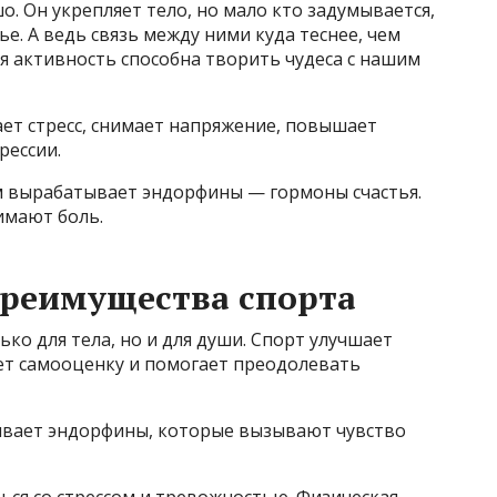
о. Он укрепляет тело, но мало кто задумывается,
ье. А ведь связь между ними куда теснее, чем
ая активность способна творить чудеса с нашим
ет стресс, снимает напряжение, повышает
рессии.
м вырабатывает эндорфины — гормоны счастья.
имают боль.
преимущества спорта
ко для тела, но и для души. Спорт улучшает
ает самооценку и помогает преодолевать
ывает эндорфины, которые вызывают чувство
ься со стрессом и тревожностью. Физическая