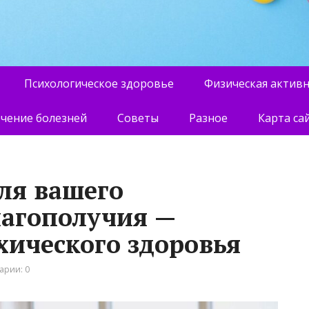
Психологическое здоровье
Физическая актив
чение болезней
Советы
Разное
Карта са
для вашего
лагополучия —
хического здоровья
арии: 0