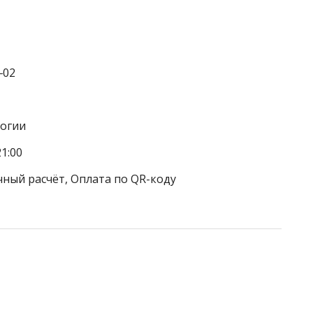
‒02
логии
1:00
чный расчёт, Оплата по QR-коду