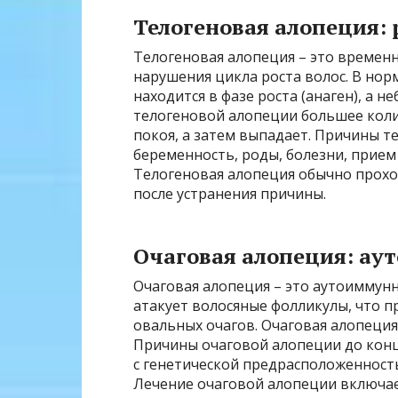
Телогеновая алопеция: 
Телогеновая алопеция – это временн
нарушения цикла роста волос. В нор
находится в фазе роста (анаген), а н
телогеновой алопеции большее колич
покоя, а затем выпадает. Причины т
беременность, роды, болезни, прием
Телогеновая алопеция обычно прохо
после устранения причины.
Очаговая алопеция: ау
Очаговая алопеция – это аутоиммун
атакует волосяные фолликулы, что п
овальных очагов. Очаговая алопеция
Причины очаговой алопеции до конца
с генетической предрасположеннос
Лечение очаговой алопеции включае