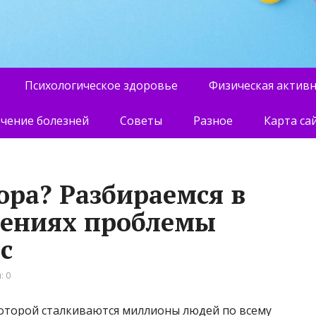
Психологическое здоровье
Физическая актив
чение болезней
Советы
Разное
Карта са
ра? Разбираемся в
шениях проблемы
с
: 0
которой сталкиваются миллионы людей по всему