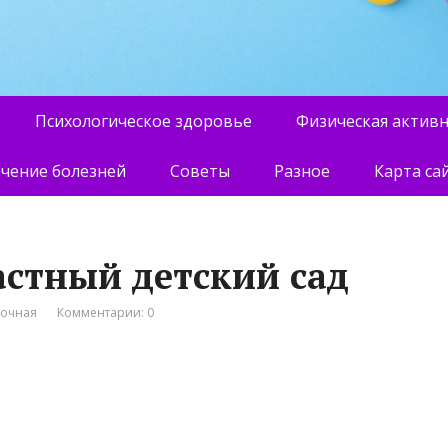
Психологическое здоровье
Физическая актив
чение болезней
Советы
Разное
Карта са
астный детский сад
вочная
Комментарии: 0