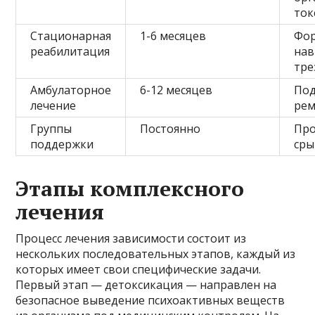
ток
Стационарная
1-6 месяцев
Фо
реабилитация
на
тре
Амбулаторное
6-12 месяцев
По
лечение
рем
Группы
Постоянно
Про
поддержки
сры
Этапы комплексного
лечения
Процесс лечения зависимости состоит из
нескольких последовательных этапов, каждый из
которых имеет свои специфические задачи.
Первый этап — детоксикация — направлен на
безопасное выведение психоактивных веществ