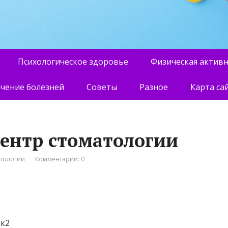
Психологическое здоровье
Физическая актив
чение болезней
Советы
Разное
Карта са
центр стоматологии
атологии
Комментарии: 0
 к2