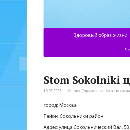
Здоровый образ жизни
Ле
Stom Sokolniki 
16.07.2025
Москва
,
Справочная
,
Частные стом
город: Москва
Район: Сокольники район
Адрес: улица Сокольнический Вал, 50