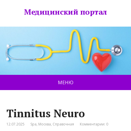
Медицинский портал
МЕНЮ
Tinnitus Neuro
12.07.2025
Spa
,
Москва
,
Справочная
Комментарии: 0