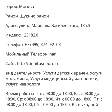
город: Москва
Район: Щукино район
Адрес: улица Маршала Василевского, 13 к3
Индекс: 123182.0
Телефон: +7 (495) 374‒92‒03
Мобильный Телефон: nan
Сайт: http://tinnitusneuro.ru
вид деятельности: Услуги детских врачей, Услуги
массажиста, Услуги медицинской диагностики,
Услуги невролога
Время работы: Пн: с 08:00 до 18:00, Вт: с 08:00 до
18:00, Ср: с 08:00 до 18:00, Чт: с 08:00 до 18:00, Пт: с
08:00 до 18:00, Сб: с 09:00 до 15:00, Вс: выходной